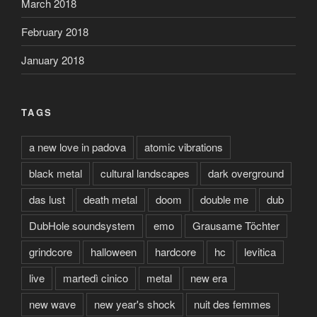
March 2018
February 2018
January 2018
TAGS
a new love in padova
atomic vibrations
black metal
cultural landscapes
dark overground
das lust
death metal
doom
double me
dub
DubHole soundsystem
emo
Grausame Töchter
grindcore
halloween
hardcore
hc
levitica
live
martedì cinico
metal
new era
new wave
new year's shock
nuit des femmes