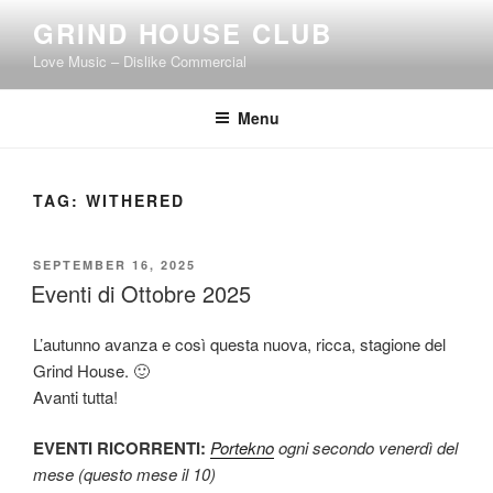
Skip
GRIND HOUSE CLUB
to
Love Music – Dislike Commercial
content
Menu
TAG:
WITHERED
POSTED
SEPTEMBER 16, 2025
ON
Eventi di Ottobre 2025
L’autunno avanza e così questa nuova, ricca, stagione del
Grind House. 🙂
Avanti tutta!
EVENTI RICORRENTI:
Portekno
ogni secondo venerdì del
mese (questo mese il 10)