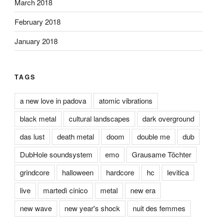
March 2018
February 2018
January 2018
TAGS
a new love in padova
atomic vibrations
black metal
cultural landscapes
dark overground
das lust
death metal
doom
double me
dub
DubHole soundsystem
emo
Grausame Töchter
grindcore
halloween
hardcore
hc
levitica
live
martedì cinico
metal
new era
new wave
new year's shock
nuit des femmes