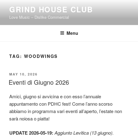
Skip
GRIND HOUSE CLUB
to
Love Music – Dislike Commercial
content
Menu
TAG:
WOODWINGS
POSTED
MAY 10, 2026
ON
Eventi di Giugno 2026
Amici, giugno si avvicina e con esso l’annuale
appuntamento con PDHC fest! Come l’anno scorso
abbiamo in programma vari eventi all’aperto, l’estate non
sarà noiosa o piatta!
UPDATE 2026-05-19:
Aggiunto Levitica (13 giugno).