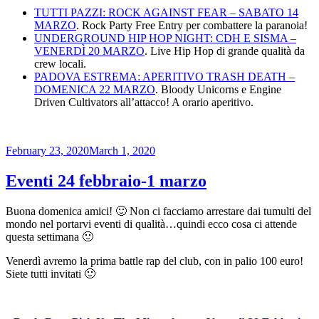
TUTTI PAZZI: ROCK AGAINST FEAR – SABATO 14
MARZO
. Rock Party Free Entry per combattere la paranoia!
UNDERGROUND HIP HOP NIGHT: CDH E SISMA –
VENERDÌ 20 MARZO
. Live Hip Hop di grande qualità da
crew locali.
PADOVA ESTREMA: APERITIVO TRASH DEATH –
DOMENICA 22 MARZO
. Bloody Unicorns e Engine
Driven Cultivators all’attacco! A orario aperitivo.
Posted
February 23, 2020
March 1, 2020
on
Eventi 24 febbraio-1 marzo
Buona domenica amici! 🙂 Non ci facciamo arrestare dai tumulti del
mondo nel portarvi eventi di qualità…quindi ecco cosa ci attende
questa settimana 🙂
Venerdì avremo la prima battle rap del club, con in palio 100 euro!
Siete tutti invitati 🙂