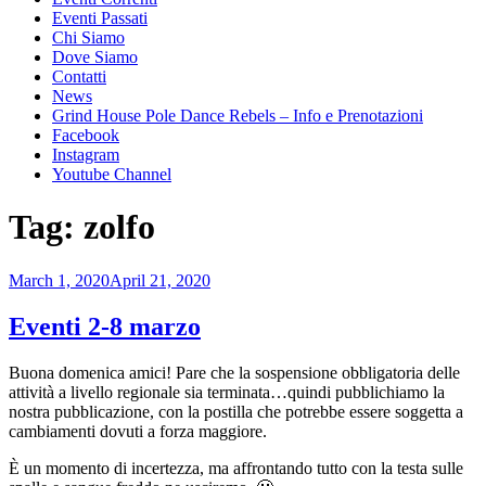
Eventi Passati
Chi Siamo
Dove Siamo
Contatti
News
Grind House Pole Dance Rebels – Info e Prenotazioni
Facebook
Instagram
Youtube Channel
Tag:
zolfo
Posted
March 1, 2020
April 21, 2020
on
Eventi 2-8 marzo
Buona domenica amici! Pare che la sospensione obbligatoria delle
attività a livello regionale sia terminata…quindi pubblichiamo la
nostra pubblicazione, con la postilla che potrebbe essere soggetta a
cambiamenti dovuti a forza maggiore.
È un momento di incertezza, ma affrontando tutto con la testa sulle