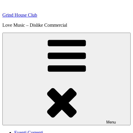
Skip
to
Grind House Club
content
Love Music – Dislike Commercial
Menu
Eventi Correnti