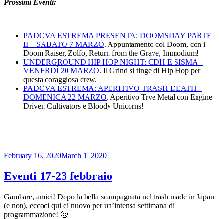
Prossimi Eventi:
PADOVA ESTREMA PRESENTA: DOOMSDAY PARTE
II – SABATO 7 MARZO
. Appuntamento col Doom, con i
Doom Raiser, Zolfo, Return from the Grave, Immodium!
UNDERGROUND HIP HOP NIGHT: CDH E SISMA –
VENERDÌ 20 MARZO
. Il Grind si tinge di Hip Hop per
questa coraggiosa crew.
PADOVA ESTREMA: APERITIVO TRASH DEATH –
DOMENICA 22 MARZO
. Aperitivo Trve Metal con Engine
Driven Cultivators e Bloody Unicorns!
Posted
February 16, 2020
March 1, 2020
on
Eventi 17-23 febbraio
Gambare, amici! Dopo la bella scampagnata nel trash made in Japan
(e non), eccoci qui di nuovo per un’intensa settimana di
programmazione! 🙂