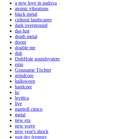
a new love in padova
atomic vibrations
black metal
cultural landscapes
dark overground
das lust
death metal
doom
double me
dub
DubHole soundsystem
emo
Grausame Töchter
grindcore
halloween
hardcore
hc
levitica
live
martedì cinico
metal
new era
new wave
new year's shock
nuit des femmes