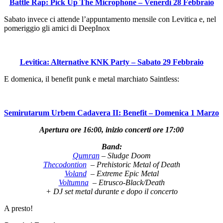
Battle Rap: Pick Up The Microphone – Venerdì 28 Febbraio
Sabato invece ci attende l’appuntamento mensile con Levitica e, nel
pomeriggio gli amici di DeepInox
Levitica: Alternative KNK Party – Sabato 29 Febbraio
E domenica, il benefit punk e metal marchiato Saintless:
Semirutarum Urbem Cadavera II: Benefit – Domenica 1 Marzo
Apertura ore 16:00, inizio concerti ore 17:00
Band:
Qumran
– Sludge Doom
Thecodontion
– Prehistoric Metal of Death
Voland
– Extreme Epic Metal
Voltumna
– Etrusco-Black/Death
+ DJ set metal durante e dopo il concerto
A presto!