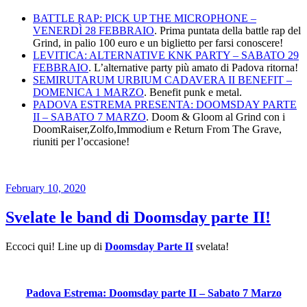
BATTLE RAP: PICK UP THE MICROPHONE –
VENERDÌ 28 FEBBRAIO
. Prima puntata della battle rap del
Grind, in palio 100 euro e un biglietto per farsi conoscere!
LEVITICA: ALTERNATIVE KNK PARTY – SABATO 29
FEBBRAIO
. L’alternative party più amato di Padova ritorna!
SEMIRUTARUM URBIUM CADAVERA II BENEFIT –
DOMENICA 1 MARZO
. Benefit punk e metal.
PADOVA ESTREMA PRESENTA: DOOMSDAY PARTE
II – SABATO 7 MARZO
. Doom & Gloom al Grind con i
DoomRaiser,Zolfo,Immodium e Return From The Grave,
riuniti per l’occasione!
Posted
February 10, 2020
on
Svelate le band di Doomsday parte II!
Eccoci qui! Line up di
Doomsday Parte II
svelata!
Padova Estrema: Doomsday parte II – Sabato 7 Marzo