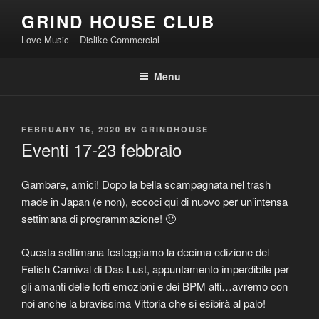
Skip
GRIND HOUSE CLUB
to
Love Music – Dislike Commercial
content
Menu
POSTED
FEBRUARY 16, 2020
BY
GRINDHOUSE
ON
Eventi 17-23 febbraio
Gambare, amici! Dopo la bella scampagnata nel trash
made in Japan (e non), eccoci qui di nuovo per un’intensa
settimana di programmazione! 🙂
Questa settimana festeggiamo la decima edizione del
Fetish Carnival di Das Lust, appuntamento imperdibile per
gli amanti delle forti emozioni e dei BPM alti…avremo con
noi anche la bravissima Vittoria che si esibirà al palo!