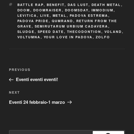
TAGS
BATTLE RAP
,
BENEFIT
,
DAS LUST
,
DEATH METAL
,
DOOM
,
DOOMRAISER
,
DOOMSDAY
,
IMMODIUM
,
LEVITICA
,
LIVE
,
METAL
,
PADOVA ESTREMA
,
PADOVA PRIDE
,
QUMRAND
,
RETURN FROM THE
GRAVE
,
SEMIRUTARUM URBIUM CADAVERA
,
SLUDGE
,
SPEED DATE
,
THECODONTION
,
VOLAND
,
VOLTUMNA
,
YOUR LOVE IN PADOVA
,
ZOLFO
Post
Previous
PREVIOUS
navigation
Post
Eventi eventi eventi!
Next
NEXT
Post
Eventi 24 febbraio-1 marzo
Search