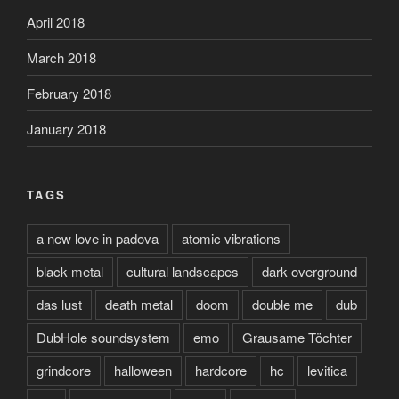
April 2018
March 2018
February 2018
January 2018
TAGS
a new love in padova
atomic vibrations
black metal
cultural landscapes
dark overground
das lust
death metal
doom
double me
dub
DubHole soundsystem
emo
Grausame Töchter
grindcore
halloween
hardcore
hc
levitica