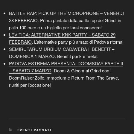
BATTLE RAP: PICK UP THE MICROPHONE – VENERDÌ
28 FEBBRAIO
. Prima puntata della battle rap del Grind, in
palio 100 euro e un biglietto per farsi conoscere!
LEVITICA: ALTERNATIVE KNK PARTY – SABATO 29
FEBBRAIO
. L’alternative party più amato di Padova ritorna!
SEMIRUTARUM URBIUM CADAVERA II BENEFIT –
DOMENICA 1 MARZO
. Benefit punk e metal.
PADOVA ESTREMA PRESENTA: DOOMSDAY PARTE II
– SABATO 7 MARZO
. Doom & Gloom al Grind con i
DoomRaiser,Zolfo,Immodium e Return From The Grave,
riuniti per l’occasione!
CATEGORIES
EVENTI PASSATI