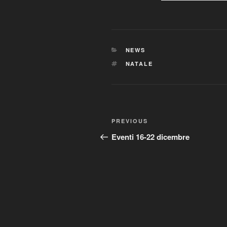
CATEGORIES
NEWS
TAGS
NATALE
Post
Previous
PREVIOUS
navigation
Post
Eventi 16-22 dicembre