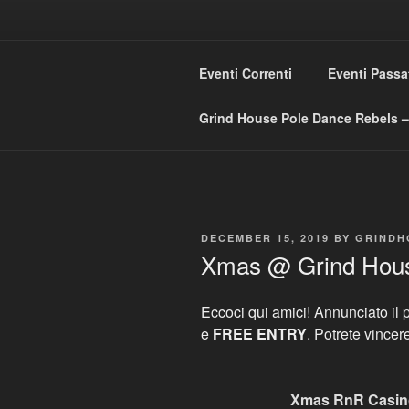
Skip
to
GRIND HO
content
Eventi Correnti
Eventi Passa
Love Music – Dislike Commerci
Grind House Pole Dance Rebels – 
POSTED
DECEMBER 15, 2019
BY
GRINDH
ON
Xmas @ Grind Hou
Eccoci qui amici! Annunciato il 
e
FREE ENTRY
. Potrete vince
Xmas RnR Casino