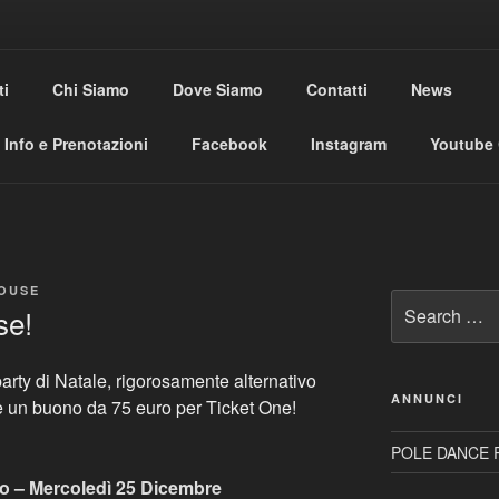
USE CLUB
ti
Chi Siamo
Dove Siamo
Contatti
News
al
Info e Prenotazioni
Facebook
Instagram
Youtube
OUSE
Search
se!
for:
party di Natale, rigorosamente alternativo
ANNUNCI
re un buono da 75 euro per Ticket One!
POLE DANCE R
 – Mercoledì 25 Dicembre