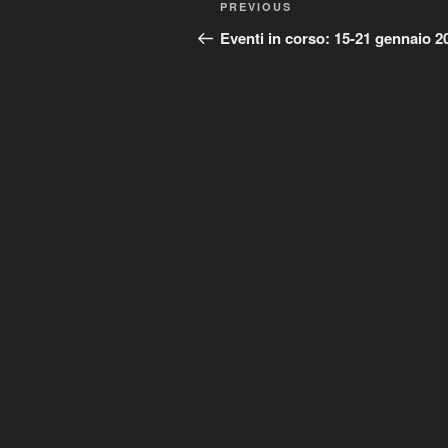
Previous
PREVIOUS
navigation
Post
Eventi in corso: 15-21 gennaio 2