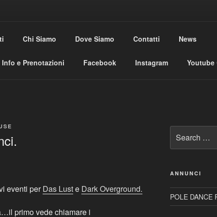
USE CLUB
ti
Chi Siamo
Dove Siamo
Contatti
News
al
Info e Prenotazioni
Facebook
Instagram
Youtube
USE
Search
nci.
for:
ANNUNCI
vi eventi per
Das Lust
e
Dark Overground.
POLE DANCE R
à…il primo vede chiamare i