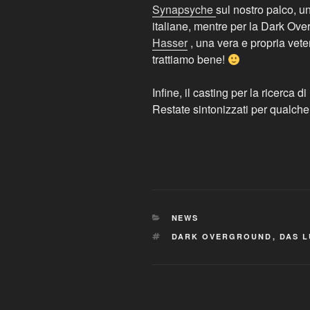
Synapsyche
sul nostro palco, u
italiane, mentre per la Dark O
Hasser
, una vera e propria vete
trattiamo bene!
Infine, il casting per la ricerca
Restate sintonizzati per qualche
CATEGORIES
NEWS
TAGS
DARK OVERGROUND
,
DAS L
Post