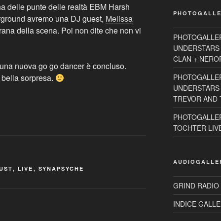
na delle punte delle realtà EBM Harsh
PHOTOGALLE
verground avremo una DJ guest,
Melissa
rana della scena. Poi non dite che non vi
PHOTOGALLE
UNDERSTARS 
CLAN + NEROR
 di una nuova go go dancer è concluso.
 bella sorpresa.
PHOTOGALLE
UNDERSTARS 2
TREVOR AND T
PHOTOGALLER
TOCHTER LIVE 
AUDIOGALLE
UST
,
LIVE
,
SYNAPSYCHE
GRIND RADIO
INDICE GALLE