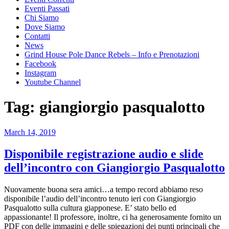
Eventi Passati
Chi Siamo
Dove Siamo
Contatti
News
Grind House Pole Dance Rebels – Info e Prenotazioni
Facebook
Instagram
Youtube Channel
Tag:
giangiorgio pasqualotto
Posted
March 14, 2019
on
Disponibile registrazione audio e slide
dell’incontro con Giangiorgio Pasqualotto
Nuovamente buona sera amici…a tempo record abbiamo reso
disponibile l’audio dell’incontro tenuto ieri con Giangiorgio
Pasqualotto sulla cultura giapponese. E’ stato bello ed
appassionante! Il professore, inoltre, ci ha generosamente fornito un
PDF con delle immagini e delle spiegazioni dei punti principali che