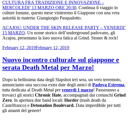
CULTURA FRA TRADIZIONE E INNOVAZIONE –
MERCOLEDI’ 13 MARZO ORE 20:30
. Continua il viaggio in
culture lontane, questo mese visiteremo il Giappone con una vera
autorità in materia: Giangiorgio Pasqualotto.
ACAJOU: UNDER THE SKIN RELEASE PARTY – VENERDI’
15 MARZO
. Un nome storico dell’underground padovano, gli
Acajou, presentano la loro nuova fatica al Grind. Stoner & rock!
Posted
February 12, 2019
February 12, 2019
on
Nuovo incontro culturale sul giappone e
serata Death Metal per Marzo!
Dopo la bellissima data degli Slapshot ieri sera, un vero terremoto,
annunciamo una succosa extra date degli amici di
Padova Estrema
,
tutta dedicata al Death Metal per
venerdì 1 marzo
! Passeranno a
trovarci gli storici
Chronic Hate
, accompagnati dai comaschi
Grind
Zero
. In apertura due band locali:
Horder
(trash death da
Castelfranco) e
Detonation Boulevard.
Data imperdibile per tutti
gli amanti del genere!