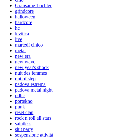
Grausame Töchter
grindcore
halloween
hardcore
hc
levitica
live
martedì cinico
metal
new era
new wave
new year's shock
nuit des femmes
out of step
padova estrema
padova metal night
pdhc
portekno
punk
reset clan
rock n roll all stars
saintless
slut party
sospensione attività