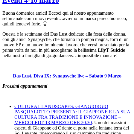
Eventi 4-10 marzo
Buona domenica amici! Eccoci qui al nostro appuntamento
settimanale con i nuovi eventi…avremo un marzo parecchio ricco,
quindi tenetevi forte. 🙂
Questa è la settimana del Das Lust dedicato alla festa della donna,
con gli amici Synapsyche, che tornano in pompa magna, forti di un
nuovo EP e un nuovo imminente lavoro, che verrà presentato per la
prima volta da noi, in più accogliamo la bellissima
LilyT Suicide
nella nostra famiglia di go-go dancers…impossibile mancare!
Das Lust. Diva IX: Synapsyche live – Sabato 9 Marzo
Prossimi appuntamenti
CULTURAL LANDSCAPES. GIANGIORGIO
PASQUALOTTO PRESENTA: IL GIAPPONE E LA SUA
CULTURA FRA TRADIZIONE E INNOVAZIONE –
MERCOLEDI’ 13 MARZO ORE 20:30
. Uno dei massimi
esperti di Giappone ed Oriente ci porta nella lontana terra del
Sol Levante, ripercorrendo il suo cammino fra tradizione,