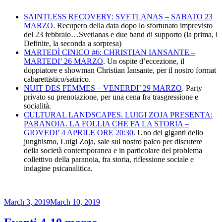
SAINTLESS RECOVERY: SVETLANAS – SABATO 23
MARZO
. Recupero della data dopo lo sfortunato imprevisto
del 23 febbraio…Svetlanas e due band di supporto (la prima, i
Definite, la seconda a sorpresa)
MARTEDÌ CINICO #6: CHRISTIAN IANSANTE –
MARTEDI’ 26 MARZO
. Un ospite d’eccezione, il
doppiatore e showman Christian Iansante, per il nostro format
cabarettistico/satirico.
NUIT DES FEMMES – VENERDI’ 29 MARZO
. Party
privato su prenotazione, per una cena fra trasgressione e
socialità.
CULTURAL LANDSCAPES. LUIGI ZOJA PRESENTA:
PARANOIA. LA FOLLIA CHE FA LA STORIA –
GIOVEDI’ 4 APRILE ORE 20:30
. Uno dei giganti dello
junghismo, Luigi Zoja, sale sul nostro palco per discutere
della società contemporanea e in particolare del problema
collettivo della paranoia, fra storia, riflessione sociale e
indagine psicanalitica.
Posted
March 3, 2019
March 10, 2019
on