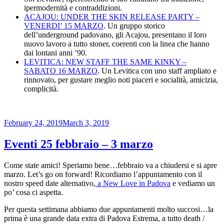
ipermodernità e contraddizioni.
ACAJOU: UNDER THE SKIN RELEASE PARTY –
VENERDI’ 15 MARZO
. Un gruppo storico
dell’underground padovano, gli Acajou, presentano il loro
nuovo lavoro a tutto stoner, coerenti con la linea che hanno
dai lontani anni ’90.
LEVITICA: NEW STAFF THE SAME KINKY –
SABATO 16 MARZO
. Un Levitica con uno staff ampliato e
rinnovato, per gustare meglio noti piaceri e socialità, amicizia,
complicità.
Posted
February 24, 2019
March 3, 2019
on
Eventi 25 febbraio – 3 marzo
Come state amici! Speriamo bene…febbraio va a chiudersi e si apre
marzo. Let’s go on forward! Ricordiamo l’appuntamento con il
nostro speed date alternativo,
a New Love in Padova
e vediamo un
po’ cosa ci aspetta.
Per questa settimana abbiamo due appuntamenti molto succosi…la
prima è una grande data extra di Padova Estrema, a tutto death /