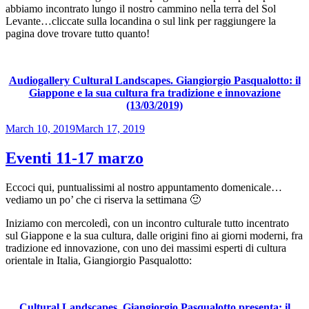
abbiamo incontrato lungo il nostro cammino nella terra del Sol
Levante…cliccate sulla locandina o sul link per raggiungere la
pagina dove trovare tutto quanto!
Audiogallery Cultural Landscapes. Giangiorgio Pasqualotto: il
Giappone e la sua cultura fra tradizione e innovazione
(13/03/2019)
Posted
March 10, 2019
March 17, 2019
on
Eventi 11-17 marzo
Eccoci qui, puntualissimi al nostro appuntamento domenicale…
vediamo un po’ che ci riserva la settimana 🙂
Iniziamo con mercoledì, con un incontro culturale tutto incentrato
sul Giappone e la sua cultura, dalle origini fino ai giorni moderni, fra
tradizione ed innovazione, con uno dei massimi esperti di cultura
orientale in Italia, Giangiorgio Pasqualotto:
Cultural Landscapes. Giangiorgio Pasqualotto presenta: il