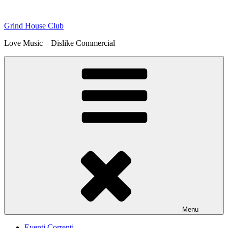
Skip
to
Grind House Club
content
Love Music – Dislike Commercial
Menu
Eventi Correnti