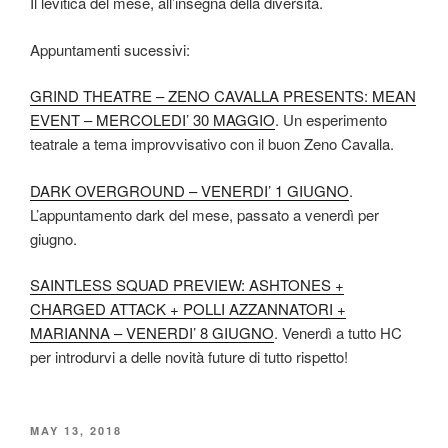
Il levitica del mese, all’insegna della diversità.
Appuntamenti sucessivi:
GRIND THEATRE – ZENO CAVALLA PRESENTS: MEAN
EVENT – MERCOLEDI’ 30 MAGGIO
. Un esperimento
teatrale a tema improvvisativo con il buon Zeno Cavalla.
DARK OVERGROUND – VENERDI’ 1 GIUGNO
.
L’appuntamento dark del mese, passato a venerdì per
giugno.
SAINTLESS SQUAD PREVIEW: ASHTONES +
CHARGED ATTACK + POLLI AZZANNATORI +
MARIANNA – VENERDI’ 8 GIUGNO
. Venerdì a tutto HC
per introdurvi a delle novità future di tutto rispetto!
POSTED
MAY 13, 2018
ON