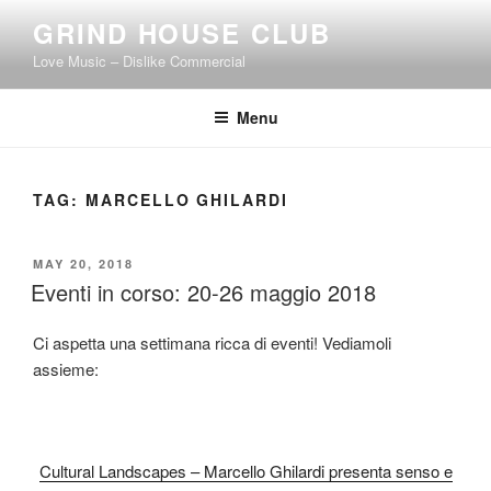
Skip
GRIND HOUSE CLUB
to
Love Music – Dislike Commercial
content
Menu
TAG:
MARCELLO GHILARDI
POSTED
MAY 20, 2018
ON
Eventi in corso: 20-26 maggio 2018
Ci aspetta una settimana ricca di eventi! Vediamoli
assieme:
Cultural Landscapes – Marcello Ghilardi presenta senso e