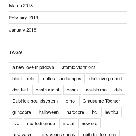
March 2018
February 2018
January 2018
TAGS
a new love in padova
atomic vibrations
black metal
cultural landscapes
dark overground
das lust
death metal
doom
double me
dub
DubHole soundsystem
emo
Grausame Töchter
grindcore
halloween
hardcore
hc
levitica
live
martedì cinico
metal
new era
new wave
new year's shock
nuit des femmes