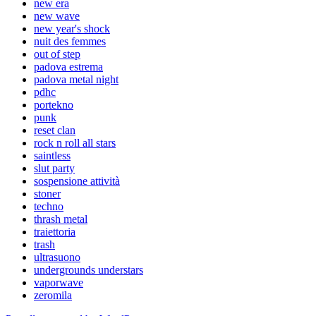
new era
new wave
new year's shock
nuit des femmes
out of step
padova estrema
padova metal night
pdhc
portekno
punk
reset clan
rock n roll all stars
saintless
slut party
sospensione attività
stoner
techno
thrash metal
traiettoria
trash
ultrasuono
undergrounds understars
vaporwave
zeromila