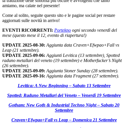
la tradizione delle sonorità più oscure e avvolgenti che tanto
amiamo, ma calate nel presente!
Come al solito, seguite questo sito e le pagine social per restare
aggiornati sulle novità in arrivo!
EVENTI RICORRENTI:
Portekno
ogni secondo venerdì del
mese (questo mese il 12, evento di riapertura!)
UPDATE 2025-08-30:
Aggiunta data Craven+Efwpao+Fall vs
Leap (21 settembre).
UPDATE 2025-09-06:
Aggiunti Levitica (13 settembre), Spotted
raduno metallari del veneto (19 settembre) e Motherfucker’s Night
(26 settembre).
UPDATE 2025-09-09:
Aggiunta Stoner Sunday (28 settembre).
UPDATE 2025-09-16:
Aggiunta data Fragment (27 settembre).
Levitica: A New Beginning – Sabato 13 Settembre
Spotted: Raduno Metallari del Veneto – Venerdì 19 Settembre
Gotham: New Goth & Industrial Techno Night – Sabato 20
Settembre
Craven+Efwpao+Fall vs Leap – Domenica 21 Settembre