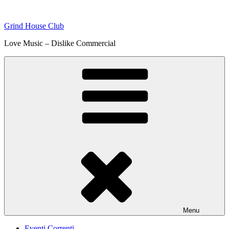
Skip
to
Grind House Club
content
Love Music – Dislike Commercial
Menu
Eventi Correnti