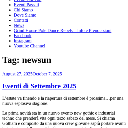
Eventi Passati
Chi Siamo
Dove Siamo
Contatti
News
Grind House Pole Dance Rebels – Info e Prenotazioni
Facebook
Instagram
Youtube Channel
Tag:
newsun
Posted
August 27, 2025
October 7, 2025
on
Eventi di Settembre 2025
L’estate va finendo e la riapertura di settembre è prossima…per una
nuova esplosiva stagione!
La prima novità sta in un nuovo evento new gothic e industrial
techno che prenderà vita ogni terzo sabato del mese. Si chiama
Gotham e composto da una nuova crew giovane saprà portare avanti