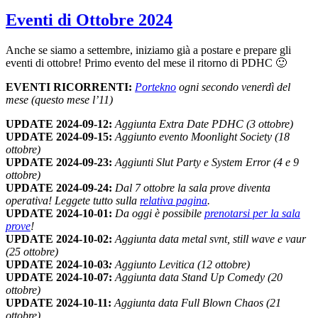
on
Eventi di Ottobre 2024
Anche se siamo a settembre, iniziamo già a postare e prepare gli
eventi di ottobre! Primo evento del mese il ritorno di PDHC 🙂
EVENTI RICORRENTI:
Portekno
ogni secondo venerdì del
mese (questo mese l’11)
UPDATE 2024-09-12:
Aggiunta Extra Date PDHC (3 ottobre)
UPDATE 2024-09-15:
Aggiunto evento Moonlight Society (18
ottobre)
UPDATE 2024-09-23:
Aggiunti Slut Party e System Error (4 e 9
ottobre)
UPDATE 2024-09-24:
Dal 7 ottobre la sala prove diventa
operativa! Leggete tutto sulla
relativa pagina
.
UPDATE 2024-10-01:
Da oggi è possibile
prenotarsi per la sala
prove
!
UPDATE 2024-10-02:
Aggiunta data metal svnt, still wave e vaur
(25 ottobre)
UPDATE 2024-10-03
:
Aggiunto Levitica (12 ottobre)
UPDATE 2024-10-07
:
Aggiunta data Stand Up Comedy (20
ottobre)
UPDATE 2024-10-11
:
Aggiunta data Full Blown Chaos (21
ottobre)