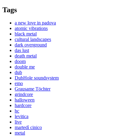
Tags
a new love in padova
atomic vibrations
black metal
cultural landscapes
dark overground
das lust
death metal
doom
double me
dub
DubHole soundsystem
emo
Grausame Töchter
grindcore
halloween
hardcore
hc
levitica
live
martedì cinico
metal