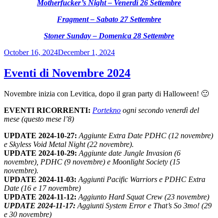
Motherfucker’s Night – Venerdì 26 Settembre
Fragment – Sabato 27 Settembre
Stoner Sunday – Domenica 28 Settembre
Posted
October 16, 2024
December 1, 2024
on
Eventi di Novembre 2024
Novembre inizia con Levitica, dopo il gran party di Halloween! 🙂
EVENTI RICORRENTI:
Portekno
ogni secondo venerdì del
mese (questo mese l’8)
UPDATE 2024-10-27:
Aggiunte Extra Date PDHC (12 novembre)
e Skyless Void Metal Night (22 novembre).
UPDATE 2024-10-29:
Aggiunte date Jungle Invasion (6
novembre), PDHC (9 novembre) e Moonlight Society (15
novembre).
UPDATE 2024-11-03:
Aggiunti Pacific Warriors e PDHC Extra
Date (16 e 17 novembre)
UPDATE 2024-11-12:
Aggiunto Hard Squat Crew (23 novembre)
UPDATE 2024-11-17:
Aggiunti System Error e That’s So 3mo! (29
e 30 novembre)