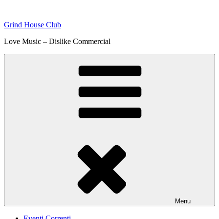
Skip
to
Grind House Club
content
Love Music – Dislike Commercial
Menu
Eventi Correnti