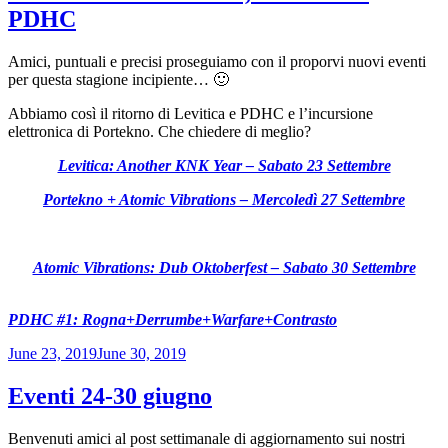
PDHC
Amici, puntuali e precisi proseguiamo con il proporvi nuovi eventi
per questa stagione incipiente… 🙂
Abbiamo così il ritorno di Levitica e PDHC e l’incursione
elettronica di Portekno. Che chiedere di meglio?
Levitica: Another KNK Year – Sabato 23 Settembre
Portekno + Atomic Vibrations – Mercoledì 27 Settembre
Atomic Vibrations: Dub Oktoberfest – Sabato 30 Settembre
PDHC #1: Rogna+Derrumbe+Warfare+Contrasto
Posted
June 23, 2019
June 30, 2019
on
Eventi 24-30 giugno
Benvenuti amici al post settimanale di aggiornamento sui nostri