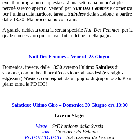
eventi in programma…questa sarà una settimana un po’ atipica
perchè saremo aperti di venerdì per
Nuit Des Femmes
e domenica
per l’ultima data hardcore targata
Saintless
della stagione, a partire
dalle 18:30. Ma procediamo con calma.
A grande richiesta torna la serata speciale
Nuit Des Femmes
, per la
quale è necessario prenotarsi. Tutti i dettagli nella pagina:
Nuit Des Femmes – Venerdì 28 Giugno
Domenica, invece, dalle 18:30 avremo l’ultimo
Saintless
di
stagione, con un headliner d’eccezione: gli svedesi (e straight-
edgissimi)
Waste
accompagnati da un pugno di gruppi locali. Pian
piano torna la PD HC!
Saintless: Ultimo Giro – Domenica 30 Giugno ore 18:30
Live on Stage:
Waste
– SxE hardcore dalla Svezia
Joke
– Crossover da Belluno
ROUGH TOUCH
– hc/crossover da Ferrara