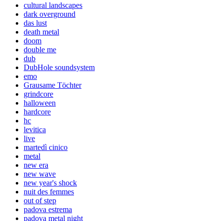
cultural landscapes
dark overground
das lust
death metal
doom
double me
dub
DubHole soundsystem
emo
Grausame Töchter
grindcore
halloween
hardcore
hc
levitica
live
martedì cinico
metal
new era
new wave
new year's shock
nuit des femmes
out of step
padova estrema
padova metal night