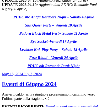
UPDATE 2026-04-15:
Aggiunto Fuzz Ritual (24 aprile).
UPDATE 2026-04-19
:
Aggiunta data PDHC: Romantic Punk
Night (30 aprile).
PDHC #6: Antifa Hardcore Night – Sabato 4 Aprile
Slut Queer Party – Venerdi 10 Aprile
Padova Black Metal Fest – Sabato 11 Aprile
Eye Socket -Venerdì 17 Aprile
Levitica: Knk Play Party – Sabato 18 Aprile
Fuzz Ritual – Venerdì 24 Aprile
PDHC #8: Romantic Punk Night
Posted
May 15, 2024
July 3, 2024
on
Eventi di Giugno 2024
Arriva il caldo, arriva giugno e proseguiamo il cammino verso
l’ultima parte della stagione. 🙂
EVENTI RICORRENTI:
Portekno ogni secondo venerdì del