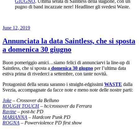
GIUGNO
. Ultima serata di Saintless della stagione, con un
pugno di band incazzate nere! Headliner gli svedesi Waste.
Posted
June 12, 2019
on
Annunciata la data Saintless, che si sposta
a domenica 30 giugno
Buon pomeriggio amici…siamo felici di annunciarvi la line-up di
Saintless, che si sposta a
domenica 30 giugno
per l’ultima data
estiva prima di rivederci a settembre, con tante novità.
Protagonisti della serata saranno i straight-edgissimi
WASTE
dalla
Svezia, accompagnate da facce note e meno note delle nostre parti:
Joke
– Crossover da Belluno
ROUGH TOUCH
– hc/crossover da Ferrara
Ravine
– post-hc PD
MARIANNA
– Hardcore Punk PD
ROGNA
– Powerviolence PD first show