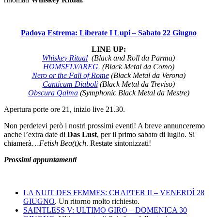
Padova Estrema: Liberate I Lupi – Sabato 22 Giugno
LINE UP:
Whiskey Ritual
(Black and Roll da Parma)
HOMSELVAREG
(Black Metal da Como)
Nero or the Fall of Rome
(Black Metal da Verona)
Canticum Diaboli
(Black Metal da Treviso)
Obscura Qalma
(Symphonic Black Metal da Mestre)
Apertura porte ore 21, inizio live 21.30.
Non perdetevi però i nostri prossimi eventi! A breve annunceremo
anche l’extra date di
Das Lust
, per il primo sabato di luglio. Si
chiamerà…
Fetish Bea(t)ch
. Restate sintonizzati!
Prossimi appuntamenti
LA NUIT DES FEMMES: CHAPTER II – VENERDÌ 28
GIUGNO
. Un ritorno molto richiesto.
SAINTLESS V: ULTIMO GIRO – DOMENICA 30