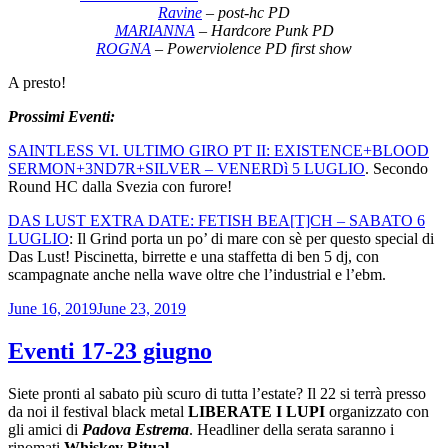
Ravine
– post-hc PD
MARIANNA
– Hardcore Punk PD
ROGNA
– Powerviolence PD first show
A presto!
Prossimi Eventi:
SAINTLESS VI. ULTIMO GIRO PT II: EXISTENCE+BLOOD
SERMON+3ND7R+SILVER – VENERDì 5 LUGLIO
. Secondo
Round HC dalla Svezia con furore!
DAS LUST EXTRA DATE: FETISH BEA[T]CH – SABATO 6
LUGLIO
: Il Grind porta un po’ di mare con sè per questo special di
Das Lust! Piscinetta, birrette e una staffetta di ben 5 dj, con
scampagnate anche nella wave oltre che l’industrial e l’ebm.
Posted
June 16, 2019
June 23, 2019
on
Eventi 17-23 giugno
Siete pronti al sabato più scuro di tutta l’estate? Il 22 si terrà presso
da noi il festival black metal
LIBERATE I LUPI
organizzato con
gli amici di
Padova Estrema
. Headliner della serata saranno i
rinomati
Whiskey Ritual
.