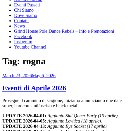
Eventi Passati
Chi Siamo
Dove Siamo
Contatti
News
Grind House Pole Dance Rebels – Info e Prenotazioni
Facebook
Instagram
Youtube Channel
Tag:
rogna
Posted
March 23, 2026
May 6, 2026
on
Eventi di Aprile 2026
Prosegue il cammino di stagione, iniziamo annunciando due date
super, hardcore antifascista e black metal!
UPDATE 2026-04-01:
Aggiunto Slut Queer Party (10 aprile).
UPDATE 2026-04-05:
Aggiunto Levitica (18 aprile).
UPDATE 2026-04-13:
Aggiunto Eye Socket (17 aprile).