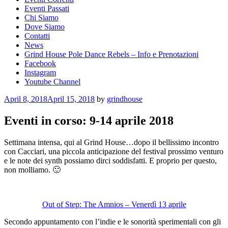
Eventi Passati
Chi Siamo
Dove Siamo
Contatti
News
Grind House Pole Dance Rebels – Info e Prenotazioni
Facebook
Instagram
Youtube Channel
Posted
April 8, 2018
April 15, 2018
by
grindhouse
on
Eventi in corso: 9-14 aprile 2018
Settimana intensa, qui al Grind House…dopo il bellissimo incontro
con Cacciari, una piccola anticipazione del festival prossimo venturo
e le note dei synth possiamo dirci soddisfatti. E proprio per questo,
non molliamo. 🙂
Out of Step: The Amnios – Venerdì 13 aprile
Secondo appuntamento con l’indie e le sonorità sperimentali con gli