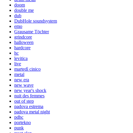
doom
double me
dub
DubHole soundsystem
emo
Grausame Töchter
grindcore
halloween
hardcore
hc
levitica
live
martedì cinico
metal
new era
new wave
new year's shock
nuit des femmes
out of step
padova estrema
padova metal night
pdhc
portekno
punk