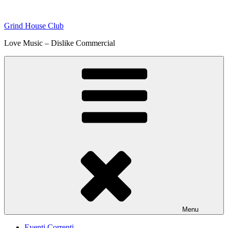
Skip
to
Grind House Club
content
Love Music – Dislike Commercial
Menu
Eventi Correnti