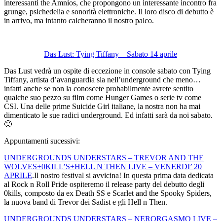
interessanti the Amnios, che propongono un interessante incontro fra
grunge, psichedelia e sonorità elettroniche. Il loro disco di debutto è
in arrivo, ma intanto calcheranno il nostro palco.
Das Lust: Tying Tiffany – Sabato 14 aprile
Das Lust vedrà un ospite di eccezione in console sabato con Tying
Tiffany, artista d’avanguardia sia nell’underground che meno…
infatti anche se non la conoscete probabilmente avrete sentito
qualche suo pezzo su film come Hunger Games o serie tv come
CSI. Una delle prime Suicide Girl italiane, la nostra non ha mai
dimenticato le sue radici underground. Ed infatti sarà da noi sabato.
🙂
Appuntamenti sucessivi:
UNDERGROUNDS UNDERSTARS – TREVOR AND THE
WOLVES+0KILL’S+HELL N THEN LIVE – VENERDI’ 20
APRILE
.Il nostro festival si avvicina! In questa prima data dedicata
al Rock n Roll Pride ospiteremo il release party del debutto degli
0kills, composto da ex Death SS e Scarlet and the Spooky Spiders,
la nuova band di Trevor dei Sadist e gli Hell n Then.
UNDERGROUNDS UNDERSTARS – NERORGASMO LIVE –