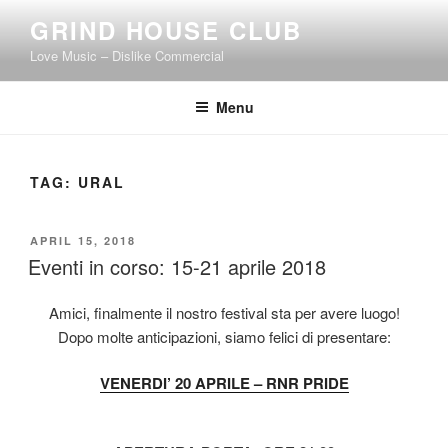
Skip
GRIND HOUSE CLUB
to
Love Music – Dislike Commercial
content
Menu
TAG:
URAL
POSTED
APRIL 15, 2018
ON
Eventi in corso: 15-21 aprile 2018
Amici, finalmente il nostro festival sta per avere luogo!
Dopo molte anticipazioni, siamo felici di presentare:
VENERDI’ 20 APRILE – RNR PRIDE