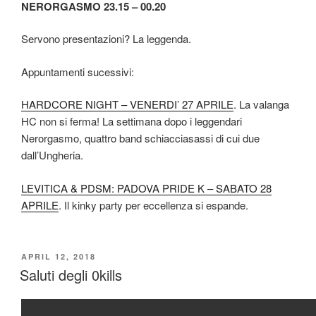
NERORGASMO 23.15 – 00.20
Servono presentazioni? La leggenda.
Appuntamenti sucessivi:
HARDCORE NIGHT – VENERDI’ 27 APRILE
. La valanga
HC non si ferma! La settimana dopo i leggendari
Nerorgasmo, quattro band schiacciasassi di cui due
dall’Ungheria.
LEVITICA & PDSM: PADOVA PRIDE K – SABATO 28
APRILE
. Il kinky party per eccellenza si espande.
POSTED
APRIL 12, 2018
ON
Saluti degli 0kills