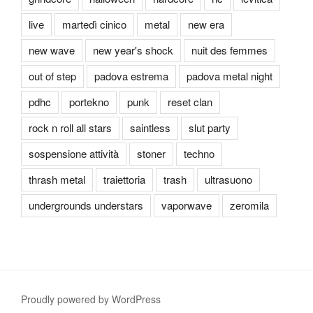
live
martedì cinico
metal
new era
new wave
new year's shock
nuit des femmes
out of step
padova estrema
padova metal night
pdhc
portekno
punk
reset clan
rock n roll all stars
saintless
slut party
sospensione attività
stoner
techno
thrash metal
traiettoria
trash
ultrasuono
undergrounds understars
vaporwave
zeromila
Proudly powered by WordPress