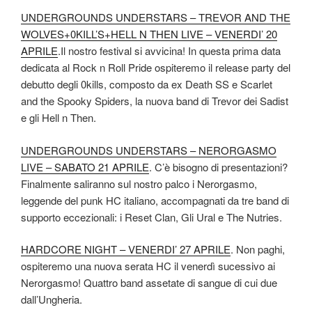
UNDERGROUNDS UNDERSTARS – TREVOR AND THE
WOLVES+0KILL’S+HELL N THEN LIVE – VENERDI’ 20
APRILE
.Il nostro festival si avvicina! In questa prima data
dedicata al Rock n Roll Pride ospiteremo il release party del
debutto degli 0kills, composto da ex Death SS e Scarlet
and the Spooky Spiders, la nuova band di Trevor dei Sadist
e gli Hell n Then.
UNDERGROUNDS UNDERSTARS – NERORGASMO
LIVE – SABATO 21 APRILE
. C’è bisogno di presentazioni?
Finalmente saliranno sul nostro palco i Nerorgasmo,
leggende del punk HC italiano, accompagnati da tre band di
supporto eccezionali: i Reset Clan, Gli Ural e The Nutries.
HARDCORE NIGHT – VENERDI’ 27 APRILE
. Non paghi,
ospiteremo una nuova serata HC il venerdì sucessivo ai
Nerorgasmo! Quattro band assetate di sangue di cui due
dall’Ungheria.