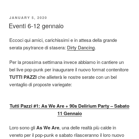
POSTED
JANUARY 5, 2020
ON
Eventi 6-12 gennaio
Eccoci qui amici, carichissimi e in attesa della grande
serata psytrance di stasera:
Dirty Dancing
.
Per la prossima settimana invece abbiamo in cantiere un
bel live pop-punk per inaugurare il nuovo format contenitore
TUTTI PAZZI
che allieterà le nostre serate con un bel
ventaglio di proposte variegate:
Tutti Pazzi #1: As We Are + 90s Delirium Party – Sabato
11 Gennaio
Loro sono gli
As We Are
, una delle realtà più calde in
veneto per il pop-punk e sabato rilasceranno il loro nuovo