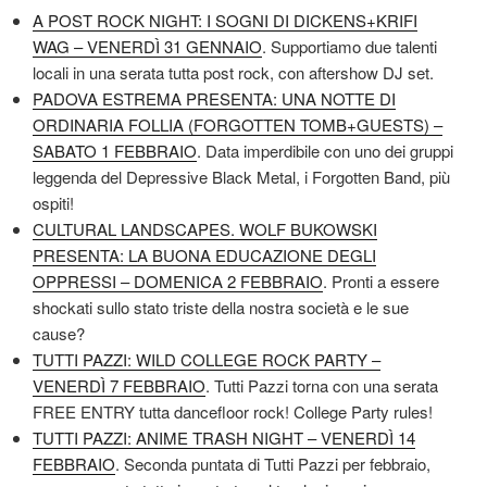
A POST ROCK NIGHT: I SOGNI DI DICKENS+KRIFI
WAG – VENERDÌ 31 GENNAIO
. Supportiamo due talenti
locali in una serata tutta post rock, con aftershow DJ set.
PADOVA ESTREMA PRESENTA: UNA NOTTE DI
ORDINARIA FOLLIA (FORGOTTEN TOMB+GUESTS) –
SABATO 1 FEBBRAIO
. Data imperdibile con uno dei gruppi
leggenda del Depressive Black Metal, i Forgotten Band, più
ospiti!
CULTURAL LANDSCAPES. WOLF BUKOWSKI
PRESENTA: LA BUONA EDUCAZIONE DEGLI
OPPRESSI – DOMENICA 2 FEBBRAIO
. Pronti a essere
shockati sullo stato triste della nostra società e le sue
cause?
TUTTI PAZZI: WILD COLLEGE ROCK PARTY –
VENERDÌ 7 FEBBRAIO
. Tutti Pazzi torna con una serata
FREE ENTRY tutta dancefloor rock! College Party rules!
TUTTI PAZZI: ANIME TRASH NIGHT – VENERDÌ 14
FEBBRAIO
. Seconda puntata di Tutti Pazzi per febbraio,