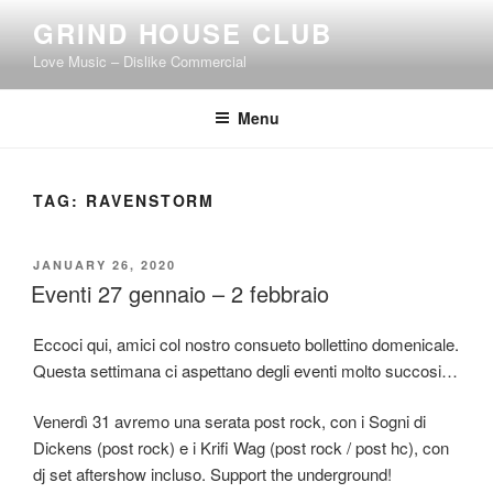
Skip
GRIND HOUSE CLUB
to
Love Music – Dislike Commercial
content
Menu
TAG:
RAVENSTORM
POSTED
JANUARY 26, 2020
ON
Eventi 27 gennaio – 2 febbraio
Eccoci qui, amici col nostro consueto bollettino domenicale.
Questa settimana ci aspettano degli eventi molto succosi…
Venerdì 31 avremo una serata post rock, con i Sogni di
Dickens (post rock) e i Krifi Wag (post rock / post hc), con
dj set aftershow incluso. Support the underground!