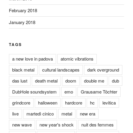
February 2018
January 2018
TAGS
a new love in padova
atomic vibrations
black metal
cultural landscapes
dark overground
das lust
death metal
doom
double me
dub
DubHole soundsystem
emo
Grausame Töchter
grindcore
halloween
hardcore
hc
levitica
live
martedì cinico
metal
new era
new wave
new year's shock
nuit des femmes