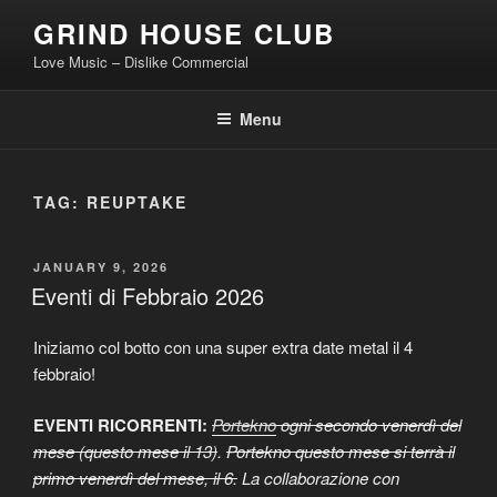
Skip
GRIND HOUSE CLUB
to
Love Music – Dislike Commercial
content
Menu
TAG:
REUPTAKE
POSTED
JANUARY 9, 2026
ON
Eventi di Febbraio 2026
Iniziamo col botto con una super extra date metal il 4
febbraio!
EVENTI RICORRENTI:
Portekno
ogni secondo venerdì del
mese (questo mese il 13)
.
Portekno questo mese si terrà il
primo venerdì del mese, il 6.
La collaborazione con