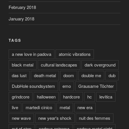
February 2018
January 2018
TAGS
a new love in padova
atomic vibrations
black metal
cultural landscapes
dark overground
das lust
death metal
doom
double me
dub
DubHole soundsystem
emo
Grausame Töchter
grindcore
halloween
hardcore
hc
levitica
live
martedì cinico
metal
new era
new wave
new year's shock
nuit des femmes
out of step
padova estrema
padova metal night