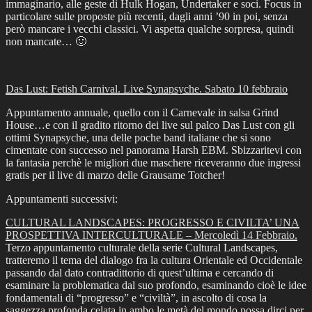
immaginario, alle geste di Hulk Hogan, Undertaker e soci. Focus in
particolare sulle proposte più recenti, dagli anni ’90 in poi, senza
però mancare i vecchi classici. Vi aspetta qualche sorpresa, quindi
non mancate… 🙂
Das Lust: Fetish Carnival. Live Synapsyche. Sabato 10 febbraio
Appuntamento annuale, quello con il Carnevale in salsa Grind
House…e con il gradito ritorno dei live sul palco Das Lust con gli
ottimi Synapsyche, una delle poche band italiane che si sono
cimentate con successo nel panorama Harsh EBM. Sbizzaritevi con
la fantasia perchè le migliori due maschere riceveranno due ingressi
gratis per il live di marzo delle Grausame Totcher!
Appuntamenti successivi:
CULTURAL LANDSCAPES: PROGRESSO E CIVILTA’ UNA
PROSPETTIVA INTERCULTURALE – Mercoledì 14 Febbraio.
Terzo appuntamento culturale della serie Cultural Landscapes,
tratteremo il tema del dialogo fra la cultura Orientale ed Occidentale
passando dal dato contradittorio di quest’ultima e cercando di
esaminare la problematica dal suo profondo, esaminando cioè le idee
fondamentali di “progresso” e “civiltà”, in ascolto di cosa la
saggezza profonda celata in ambo le metà del mondo possa dirci per