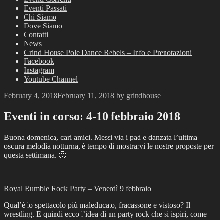
Eventi Passati
Chi Siamo
Dove Siamo
Contatti
News
Grind House Pole Dance Rebels – Info e Prenotazioni
Facebook
Instagram
Youtube Channel
Posted
February 4, 2018
February 11, 2018
by
grindhouse
on
Eventi in corso: 4-10 febbraio 2018
Buona domenica, cari amici. Messi via i pad e danzata l’ultima
oscura melodia notturna, è tempo di mostrarvi le nostre proposte per
questa settimana. 🙂
Royal Rumble Rock Party – Venerdì 9 febbraio
Qual’è lo spettacolo più maleducato, fracassone e vistoso? Il
wrestling. E quindi ecco l’idea di un party rock che si ispiri, come