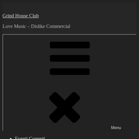
Skip
to
Grind House Club
content
Love Music – Dislike Commercial
Menu
Eventi Correnti