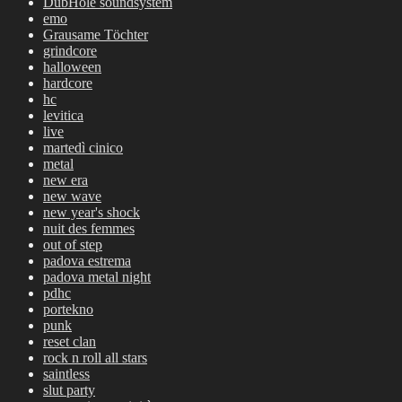
DubHole soundsystem
emo
Grausame Töchter
grindcore
halloween
hardcore
hc
levitica
live
martedì cinico
metal
new era
new wave
new year's shock
nuit des femmes
out of step
padova estrema
padova metal night
pdhc
portekno
punk
reset clan
rock n roll all stars
saintless
slut party