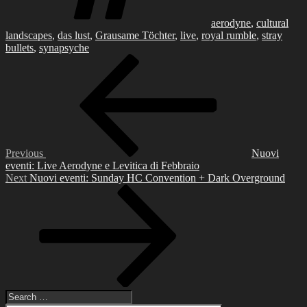
aerodyne
,
cultural
landscapes
,
das lust
,
Grausame Töchter
,
live
,
royal rumble
,
stray
bullets
,
synapsyche
Post
Previous
Post
navigation
Previous
Nuovi
eventi: Live Aerodyne e Levitica di Febbraio
Next
Next
Nuovi eventi: Sunday HC Convention + Dark Overground
Post
Search