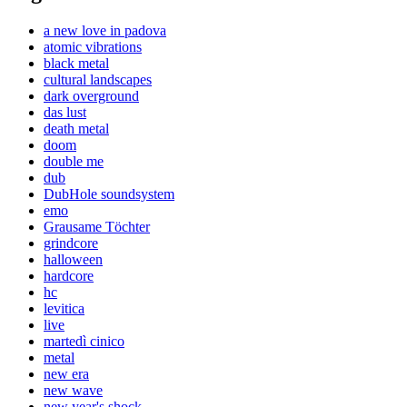
a new love in padova
atomic vibrations
black metal
cultural landscapes
dark overground
das lust
death metal
doom
double me
dub
DubHole soundsystem
emo
Grausame Töchter
grindcore
halloween
hardcore
hc
levitica
live
martedì cinico
metal
new era
new wave
new year's shock