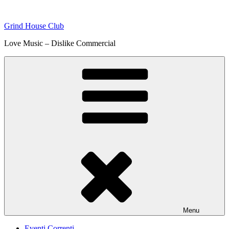
Skip
to
Grind House Club
content
Love Music – Dislike Commercial
Menu
Eventi Correnti