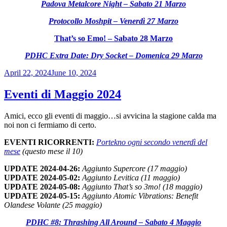
Padova Metalcore Night – Sabato 21 Marzo
Protocollo Moshpit – Venerdì 27 Marzo
That’s so Emo! – Sabato 28 Marzo
PDHC Extra Date: Dry Socket – Domenica 29 Marzo
Posted
April 22, 2024
June 10, 2024
on
Eventi di Maggio 2024
Amici, ecco gli eventi di maggio…si avvicina la stagione calda ma
noi non ci fermiamo di certo.
EVENTI RICORRENTI:
Portekno ogni secondo venerdì del
mese
(questo mese il 10)
UPDATE 2024-04-26:
Aggiunto Supercore (17 maggio)
UPDATE 2024-05-02:
Aggiunto Levitica (11 maggio)
UPDATE 2024-05-08:
Aggiunto That’s so 3mo! (18 maggio)
UPDATE 2024-05-15:
Aggiunto Atomic Vibrations: Benefit
Olandese Volante (25 maggio)
PDHC #8: Thrashing All Around – Sabato 4 Maggio