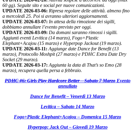
60 gg). Seguite sito e social per nuove comunicazioni.
UPDATE 2026-03-06:
Ripresa regolare delle attività. almeno fino
a mercoledì 25. Poi si avranno ulteriori aggiornamenti.
UPDATE 2026-03-07:
In attesa della rimozione dei sigilli,
dobbiamo annullare l’evento previsto per oggi.
UPDATE 2026-03-09:
Da domani saranno rimossi i sigilli.
Aggiunti eventi Levitica (14 marzo), Fogo+Plastic
Elephant+Acajou (15 marzo) e Hyperpop Jackout (19 marzo).
UPDATE 2026-03-11:
Aggiunge date Dance for Benefit (13
marzo), Protocollo Moshpit (27 marzo) e PDHC Extra Date Dry
Socket (29 marzo).
UPDATE 2026-03-17:
Aggiunta la data di That’s so Emo (28
marzo), recupera quella persa a febbraio.
PDHC #6: Girls Play Hardcore Better – Sabato 7 Marzo
Evento
annullato
Dance for Benefit – Venerdì 13 Marzo
Levitica – Sabato 14 Marzo
Fogo+Plastic Elephant+Acajou – Domenica 15 Marzo
Hyperpop: Jack Out – Giovedì 19 Marzo