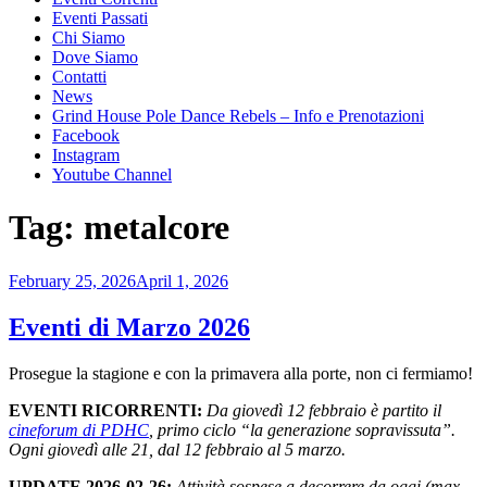
Eventi Passati
Chi Siamo
Dove Siamo
Contatti
News
Grind House Pole Dance Rebels – Info e Prenotazioni
Facebook
Instagram
Youtube Channel
Tag:
metalcore
Posted
February 25, 2026
April 1, 2026
on
Eventi di Marzo 2026
Prosegue la stagione e con la primavera alla porte, non ci fermiamo!
EVENTI RICORRENTI:
Da giovedì 12 febbraio è partito il
cineforum di PDHC
, primo ciclo “la generazione sopravissuta”.
Ogni giovedì alle 21, dal 12 febbraio al 5 marzo.
UPDATE 2026-02-26:
Attività sospese a decorrere da oggi (max