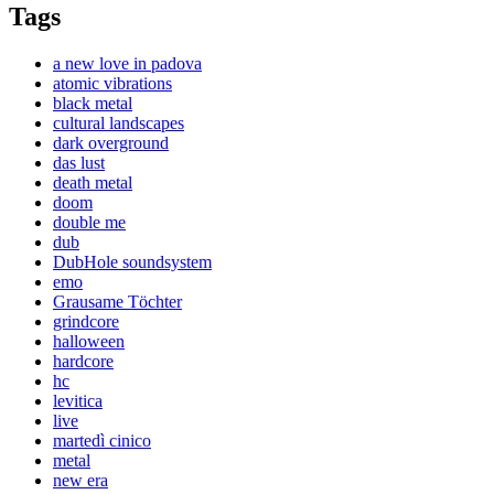
Tags
a new love in padova
atomic vibrations
black metal
cultural landscapes
dark overground
das lust
death metal
doom
double me
dub
DubHole soundsystem
emo
Grausame Töchter
grindcore
halloween
hardcore
hc
levitica
live
martedì cinico
metal
new era