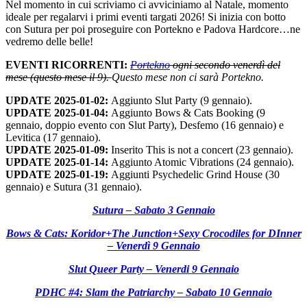
Nel momento in cui scriviamo ci avviciniamo al Natale, momento
ideale per regalarvi i primi eventi targati 2026! Si inizia con botto
con Sutura per poi proseguire con Portekno e Padova Hardcore…ne
vedremo delle belle!
EVENTI RICORRENTI:
Portekno
ogni secondo venerdì del
mese (questo mese il 9).
Questo mese non ci sarà Portekno.
UPDATE 2025-01-02:
Aggiunto Slut Party (9 gennaio).
UPDATE 2025-01-04:
Aggiunto Bows & Cats Booking (9
gennaio, doppio evento con Slut Party), Desfemo (16 gennaio) e
Levitica (17 gennaio).
UPDATE 2025-01-09:
Inserito This is not a concert (23 gennaio).
UPDATE 2025-01-14:
Aggiunto Atomic Vibrations (24 gennaio).
UPDATE 2025-01-19:
Aggiunti Psychedelic Grind House (30
gennaio) e Sutura (31 gennaio).
Sutura – Sabato 3 Gennaio
Bows & Cats: Koridor+The Junction+Sexy Crocodiles for DInner
– Venerdì 9 Gennaio
Slut Queer Party – Venerdi 9 Gennaio
PDHC #4: Slam the Patriarchy – Sabato 10 Gennaio