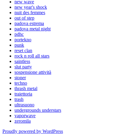
new wave
new year's shock
nuit des femmes
out of step
padova estrema
padova metal night
pdhc
portekno
punk
reset clan
rock n roll all stars
saintless
slut party
sospensione attività
stoner
techno
thrash metal
traiettoria
trash
ultrasuono
undergrounds understars
vaporwave
zeromila
Proudly powered by WordPress