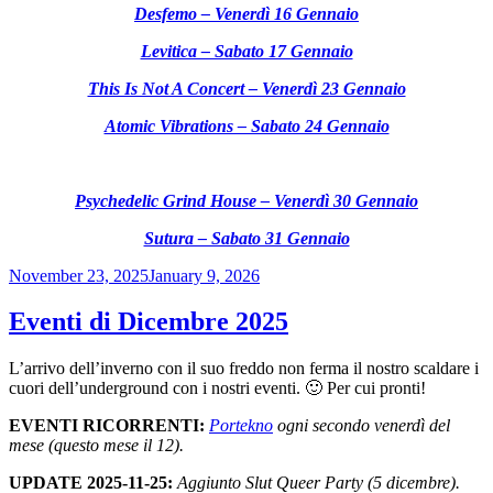
Desfemo – Venerdì 16 Gennaio
Levitica – Sabato 17 Gennaio
This Is Not A Concert – Venerdì 23 Gennaio
Atomic Vibrations – Sabato 24 Gennaio
Psychedelic Grind House – Venerdì 30 Gennaio
Sutura – Sabato 31 Gennaio
Posted
November 23, 2025
January 9, 2026
on
Eventi di Dicembre 2025
L’arrivo dell’inverno con il suo freddo non ferma il nostro scaldare i
cuori dell’underground con i nostri eventi. 🙂 Per cui pronti!
EVENTI RICORRENTI:
Portekno
ogni secondo venerdì del
mese (questo mese il 12).
UPDATE 2025-11-25:
Aggiunto Slut Queer Party (5 dicembre).