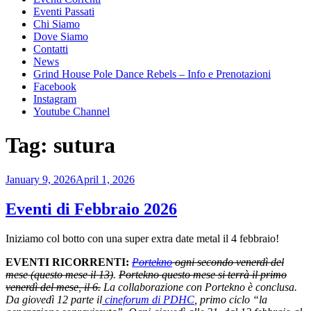
Eventi Passati
Chi Siamo
Dove Siamo
Contatti
News
Grind House Pole Dance Rebels – Info e Prenotazioni
Facebook
Instagram
Youtube Channel
Tag:
sutura
Posted
January 9, 2026
April 1, 2026
on
Eventi di Febbraio 2026
Iniziamo col botto con una super extra date metal il 4 febbraio!
EVENTI RICORRENTI:
Portekno
ogni secondo venerdì del
mese (questo mese il 13)
.
Portekno questo mese si terrà il primo
venerdì del mese, il 6.
La collaborazione con Portekno è conclusa.
Da giovedì 12 parte il
cineforum di PDHC
, primo ciclo “la