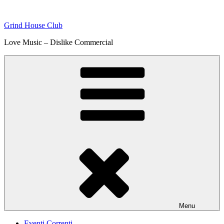
Skip
to
Grind House Club
content
Love Music – Dislike Commercial
Menu
Eventi Correnti