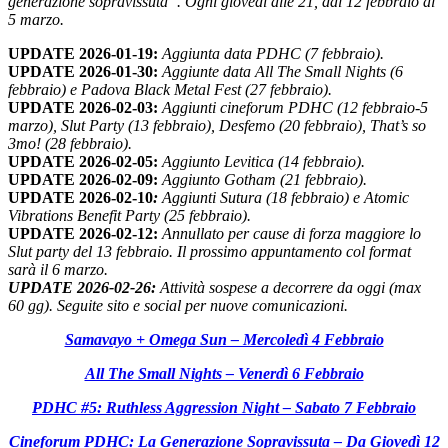
generazione sopravissuta”. Ogni giovedì alle 21, dal 12 febbraio al
5 marzo.
UPDATE 2026-01-19:
Aggiunta data PDHC (7 febbraio).
UPDATE 2026-01-30:
Aggiunte data All The Small Nights (6
febbraio) e Padova Black Metal Fest (27 febbraio).
UPDATE 2026-02-03:
Aggiunti cineforum PDHC (12 febbraio-5
marzo), Slut Party (13 febbraio), Desfemo (20 febbraio), That’s so
3mo! (28 febbraio).
UPDATE 2026-02-05:
Aggiunto Levitica (14 febbraio).
UPDATE 2026-02-09:
Aggiunto Gotham (21 febbraio).
UPDATE 2026-02-10
:
Aggiunti Sutura (18 febbraio) e Atomic
Vibrations Benefit Party (25 febbraio).
UPDATE 2026-02-12
:
Annullato per cause di forza maggiore lo
Slut party del 13 febbraio. Il prossimo appuntamento col format
sarà il 6 marzo.
UPDATE 2026-02-26:
Attività sospese a decorrere da oggi (max
60 gg). Seguite sito e social per nuove comunicazioni.
Samavayo + Omega Sun – Mercoledì 4 Febbraio
All The Small Nights – Venerdì 6 Febbraio
PDHC #5: Ruthless Aggression Night – Sabato 7 Febbraio
Cineforum PDHC: La Generazione Sopravissuta – Da Giovedì 12