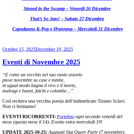
Stoned in the Swamp – Venerdì 26 Dicembre
That’s So 3mo! – Sabato 27 Dicembre
Capodanno K-Pop e Hyperpop – Mercoledì 31 Dicembre
Posted
October 15, 2025
December 19, 2025
on
Eventi di Novembre 2025
“E come un vecchio nel suo vuoto assorto
piove novembre su case e tombe,
in ugual modo bagna il vivo e il morto,
malvagi e buoni, falchi e colombe…”
Così recitava una vecchia poesia dell’indimeticato Tiziano Sclavi.
Non ci fermiamo!
EVENTI RICORRENTI:
Portekno
ogni secondo venerdì del
mese (questo mese il 14). Evento extra mercoledì 19!
UPDATE 2025-10-25:
Aggiunti Slut Queer Party (7 novembre),