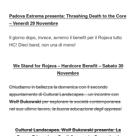
Padova Estrema presenta: Thrashing Death to the Core
– Venerdì 29 Novembre
Il giorno dopo, invece, avremo il benefit per il Rojava tutto
HC! Dieci band, non una di meno!
We Stand for Rojava – Hardcore Benefit – Sabato 30
Novembre
Chiudiamo in bellezza la domenica con il secondo
appuntamento di Cultural Landscapes…un incontro con
Wolf Bukowski
per esplorare la società contemporanea
nel suo ultimo lavoro,
la buona educazione degli oppressi
Cultural Landscapes. Wolf Bukowski presenta: La