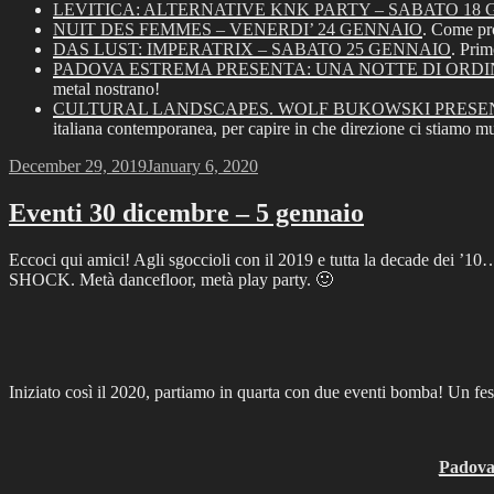
LEVITICA: ALTERNATIVE KNK PARTY – SABATO 18
NUIT DES FEMMES – VENERDI’ 24 GENNAIO
. Come pr
DAS LUST: IMPERATRIX – SABATO 25 GENNAIO
. Prim
PADOVA ESTREMA PRESENTA: UNA NOTTE DI ORDI
metal nostrano!
CULTURAL LANDSCAPES. WOLF BUKOWSKI PRESENT
italiana contemporanea, per capire in che direzione ci stiamo 
Posted
December 29, 2019
January 6, 2020
on
Eventi 30 dicembre – 5 gennaio
Eccoci qui amici! Agli sgoccioli con il 2019 e tutta la decade dei 
SHOCK. Metà dancefloor, metà play party. 🙂
Iniziato così il 2020, partiamo in quarta con due eventi bomba! Un fes
Padova 