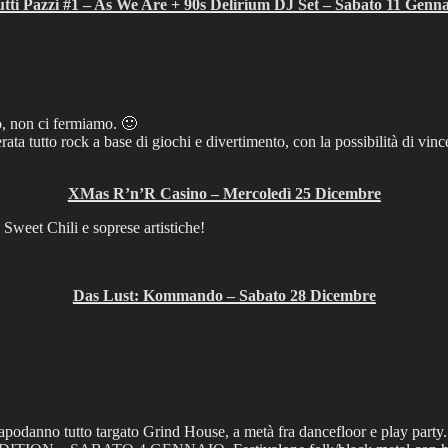
tti Pazzi #1 – As We Are + 90s Delirium DJ Set – Sabato 11 Genna
to, non ci fermiamo. 🙂
ta tutto rock a base di giochi e divertimento, con la possibilità di vinc
XMas R’n’R Casino – Mercoledì 25 Dicembre
 Sweet Chili e soprese artistiche!
Das Lust: Kommando – Sabato 28 Dicembre
 capodanno tutto targato Grind House, a metà fra dancefloor e play party.