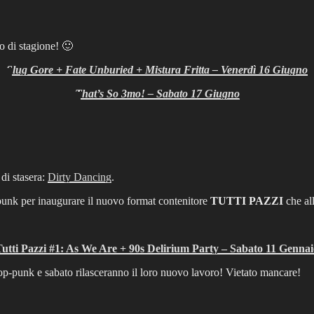
o di stagione! 🙂
Slug Gore + Fate Unburied + Mistura Fritta – Venerdì 16 Giugno
That’s So 3mo! – Sabato 17 Giugno
 di stasera:
Dirty Dancing
.
-punk per inaugurare il nuovo format contenitore
TUTTI PAZZI
che all
utti Pazzi #1: As We Are + 90s Delirium Party – Sabato 11 Gennai
 pop-punk e sabato rilasceranno il loro nuovo lavoro! Vietato mancare!