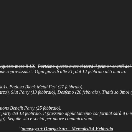
(questo mese il 13)
.
Portekno questo mese si terrà il primo venerdì del 
one sopravissuta”. Ogni giovedì alle 21, dal 12 febbraio al 5 marzo.
io) e Padova Black Metal Fest (27 febbraio).
o), Slut Party (13 febbraio), Desfemo (20 febbraio), That’s so 3mo! (
ions Benefit Party (25 febbraio).
 party del 13 febbraio. Il prossimo appuntamento col format sarà il 6 
g). Seguite sito e social per nuove comunicazioni.
Samavayo + Omega Sun – Mercoledì 4 Febbraio