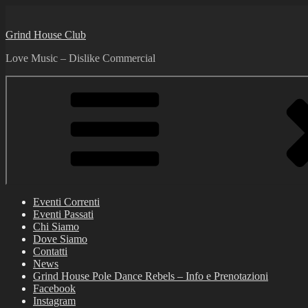
Skip
to
Grind House Club
content
Love Music – Dislike Commercial
Eventi Correnti
Eventi Passati
Chi Siamo
Dove Siamo
Contatti
News
Grind House Pole Dance Rebels – Info e Prenotazioni
Facebook
Instagram