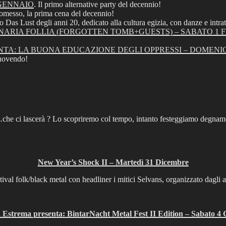
 GENNAIO
. Il primo alternative party del decennio!
omesso, la prima cena del decennio!
o Das Lust degli anni 20, dedicato alla cultura egizia, con danze e intra
NARIA FOLLIA (FORGOTTEN TOMB+GUESTS) – SABATO 1 
A: LA BUONA EDUCAZIONE DEGLI OPPRESSI – DOMENIC
muovendo!
’10…che ci lascerà ? Lo scopriremo col tempo, intanto festeggiamo de
New Year’s Shock II – Martedì 31 Dicembre
tival folk/black metal con headliner i mitici Selvans, organizzato dagli
Estrema presenta: BintarNacht Metal Fest II Edition – Sabato 4