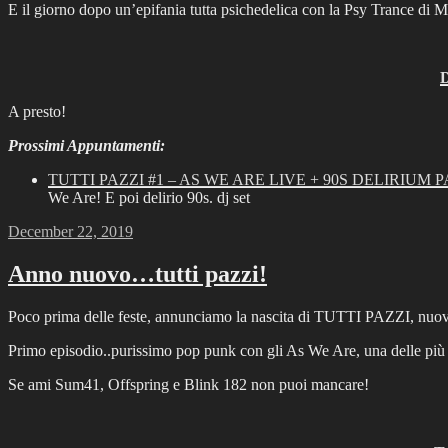
E il giorno dopo un’epifania tutta psichedelica con la Psy Trance di Mr
D
A presto!
Prossimi Appuntamenti:
TUTTI PAZZI #1 – AS WE ARE LIVE + 90S DELIRIUM
We Are! E poi delirio 90s. dj set
Posted
December 22, 2019
on
Anno nuovo…tutti pazzi!
Poco prima delle feste, annunciamo la nascita di TUTTI PAZZI, nuovo 
Primo episodio..purissimo pop punk con gli As We Are, una delle più br
Se ami Sum41, Offspring e Blink 182 non puoi mancare!