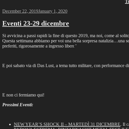
Tu
Posted
December 22, 2019
January 1, 2020
on
Eventi 23-29 dicembre
Si avvicina a passi rapidi la fine di questo 2019, ma noi, come al soli
Questa settimana abbiamo per voi una bella sorpresa natalizia…una sera
preferiti, rigorosamente a ingresso libero!
E poi sabato via di Das Lust, a tema tutto militare, con performance di
E non ci fermiamo qui!
Prossimi Eventi:
NEW YEAR’S SHOCK II – MARTEDÌ 31 DICEMBRE
. Il