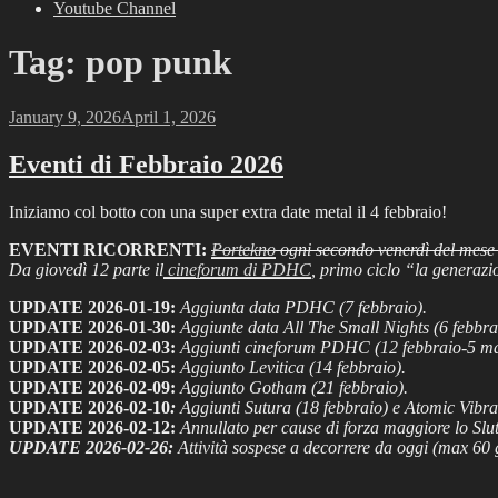
Youtube Channel
Tag:
pop punk
Posted
January 9, 2026
April 1, 2026
on
Eventi di Febbraio 2026
Iniziamo col botto con una super extra date metal il 4 febbraio!
EVENTI RICORRENTI:
Portekno
ogni secondo venerdì del mese 
Da giovedì 12 parte il
cineforum di PDHC
, primo ciclo “la generazi
UPDATE 2026-01-19:
Aggiunta data PDHC (7 febbraio).
UPDATE 2026-01-30:
Aggiunte data All The Small Nights (6 febbra
UPDATE 2026-02-03:
Aggiunti cineforum PDHC (12 febbraio-5 marz
UPDATE 2026-02-05:
Aggiunto Levitica (14 febbraio).
UPDATE 2026-02-09:
Aggiunto Gotham (21 febbraio).
UPDATE 2026-02-10
:
Aggiunti Sutura (18 febbraio) e Atomic Vibrat
UPDATE 2026-02-12
:
Annullato per cause di forza maggiore lo Slut
UPDATE 2026-02-26:
Attività sospese a decorrere da oggi (max 60 g