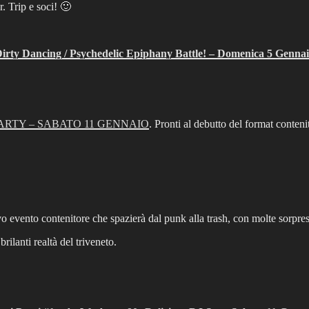
. Trip e soci! 🙂
irty Dancing / Psychedelic Epiphany Battle! – Domenica 5 Genna
 PARTY – SABATO 11 GENNAIO
. Pronti al debutto del format conten
evento contenitore che spazierà dal punk alla trash, con molte sorprese
ilanti realtà del triveneto.